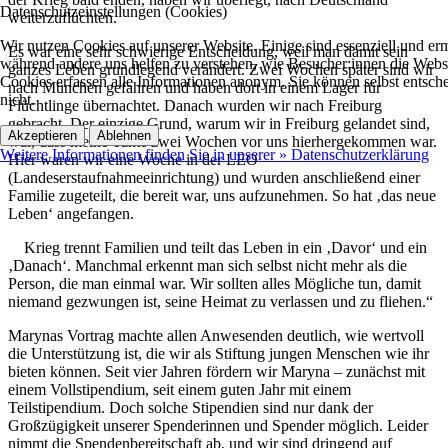
Datenschutzeinstellungen (Cookies)
weiterzuflüchten.
Wir nutzen Cookies auf unserer Website. Einige sind essenziell und e
Es war eine sehr schwierige Entscheidung
, weil man damit sein
während andere uns helfen zu verstehen, wie Besucher:innen die Websit
ganzes Leben grundlegend verändert. Zwei Wochen später sind wir
Cookies erfassen alle Informationen anonym. Sie können selbst entsche
nach München gefahren und haben dort in einem Lager für
nicht.
Flüchtlinge übernachtet. Danach wurden wir nach Freiburg
gebracht. Der einzige Grund, warum wir in Freiburg gelandet sind,
Akzeptieren
Ablehnen
war, dass meine Tante zwei Wochen vor uns hierhergekommen war.
Weitere Informationen finden Sie in unserer » Datenschutzerklärung
Hier waren wir eine Woche in der LEO
(Landeserstaufnahmeeinrichtung) und wurden anschließend einer
Familie zugeteilt, die bereit war, uns aufzunehmen. So hat ‚das neue
Leben‘ angefangen.
Krieg trennt Familien und teilt das Leben in ein ‚Davor‘ und ein
‚Danach‘.
Manchmal erkennt man sich selbst nicht mehr als die
Person, die man einmal war. Wir sollten alles Mögliche tun, damit
niemand gezwungen ist, seine Heimat zu verlassen und zu fliehen.“
Marynas Vortrag machte allen Anwesenden deutlich, wie wertvoll
die Unterstützung ist, die wir als Stiftung jungen Menschen wie ihr
bieten können. Seit vier Jahren fördern wir Maryna – zunächst mit
einem Vollstipendium, seit einem guten Jahr mit einem
Teilstipendium. Doch solche Stipendien sind nur dank der
Großzügigkeit unserer Spenderinnen und Spender möglich. Leider
nimmt die Spendenbereitschaft ab, und wir sind dringend auf