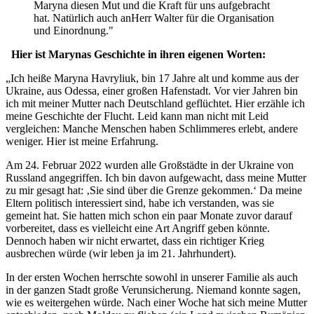
Maryna diesen Mut und die Kraft für uns aufgebracht
hat. Natürlich auch anHerr Walter für die Organisation
und Einordnung."
Hier ist Marynas Geschichte in ihren eigenen Worten:
„
Ich heiße Maryna Havryliuk
, bin 17 Jahre alt und komme aus der
Ukraine, aus Odessa, einer großen Hafenstadt. Vor vier Jahren bin
ich mit meiner Mutter nach Deutschland geflüchtet. Hier erzähle ich
meine Geschichte der Flucht. Leid kann man nicht mit Leid
vergleichen: Manche Menschen haben Schlimmeres erlebt, andere
weniger. Hier ist meine Erfahrung.
Am 24. Februar 2022
wurden alle Großstädte in der Ukraine von
Russland angegriffen. Ich bin davon aufgewacht, dass meine Mutter
zu mir gesagt hat: ‚Sie sind über die Grenze gekommen.‘ Da meine
Eltern politisch interessiert sind, habe ich verstanden, was sie
gemeint hat. Sie hatten mich schon ein paar Monate zuvor darauf
vorbereitet, dass es vielleicht eine Art Angriff geben könnte.
Dennoch haben wir nicht erwartet, dass ein richtiger Krieg
ausbrechen würde (wir leben ja im 21. Jahrhundert).
In der ersten Wochen
herrschte sowohl in unserer Familie als auch
in der ganzen Stadt große Verunsicherung. Niemand konnte sagen,
wie es weitergehen würde. Nach einer Woche hat sich meine Mutter