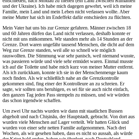
entschieden, nach Moldau zu fliehen (ein Land zwischen Rumänien
und der Ukraine). Ich habe mich dagegen gewehrt, weil ich meine
Familie, mein Land und mein Leben nicht verlassen wollte. Aber
meine Mutter hat sich im Endeffekt dafür entschieden zu flüchten.
Mein Vater hat uns bis zur Grenze gefahren.
Männer zwischen 18
und 60 Jahren dürfen das Land nicht verlassen, deshalb konnte er
nicht mit uns mitkommen. Wir standen mehr als 14 Stunden an der
Grenze. Dort waren ungefähr tausend Menschen, die dicht auf dem
Weg zur Grenze standen, weil alle so schnell wie möglich
rauswollten. Die Stimmung war sehr panisch, weil niemand wusste,
was passieren würde und viele sehr ermüdet waren. Einmal musste
ich auf die Toilette und habe mich kurz von meiner Mutter entfernt.
Als ich zurückkam, konnte ich sie in der Menschenmenge kaum
noch finden. Als wir schließlich nahe an die Grenzkontrolle
gekommen sind, fing einer der Kontrolleure an zu schreien. Er
sagte, wir sollten uns beruhigen, es sei für sie auch nicht einfach,
den ganzen Tag jeden Pass stempeln zu müssen, und wir würden
das schon irgendwie schaffen.
Um zwei Uhr nachts
wurden wir dann mit staatlichen Bussen
abgeholt und nach Chișinău, der Hauptstadt, gebracht. Von dort aus
wurden viele Menschen auf Lager verteilt. Wir hatten Glück und
wurden von einer sehr netten Familie aufgenommen. Nach drei
Wochen, als wir gesehen haben, dass es nicht so aussah, als würde
der Krieg bald enden, haben wir überlegt, nach Deutschland