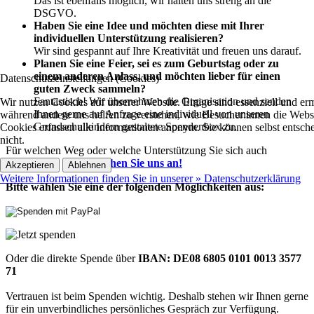
Das ist ebenfalls möglich, wir halten uns streng an die
DSGVO.
Haben Sie eine Idee und möchten diese mit Ihrer
individuellen Unterstützung realisieren?
Wir sind gespannt auf Ihre Kreativität und freuen uns darauf.
Planen Sie eine Feier, sei es zum Geburtstag oder zu
einem anderen Anlass, und möchten lieber für einen
Datenschutzeinstellungen (Cookies)
guten Zweck sammeln?
Fantastisch! Wir übernehmen die Organisation und senden
Wir nutzen Cookies auf unserer Website. Einige sind essenziell und e
Ihnen gerne auf Anfrage eine individuell von unseren
während andere uns helfen zu verstehen, wie Besucher:innen die Websit
Grundschulkindern gestaltete Spendenbox zu.
Cookies erfassen alle Informationen anonym. Sie können selbst entsche
nicht.
Für welchen Weg oder welche Unterstützung Sie sich auch
entscheiden, bitte
sprechen Sie uns an!
Akzeptieren
Ablehnen
Weitere Informationen finden Sie in unserer » Datenschutzerklärung
Bitte wählen Sie eine der folgenden Möglichkeiten aus:
Oder die direkte Spende über
IBAN: DE08 6805 0101 0013 3577
71
Vertrauen ist beim Spenden wichtig. Deshalb stehen wir Ihnen gerne
für ein unverbindliches persönliches Gespräch zur Verfügung.