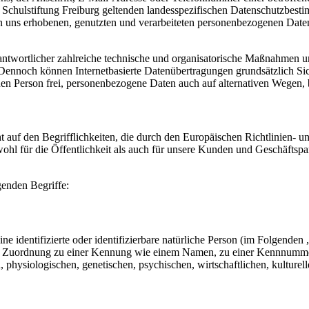
hulstiftung Freiburg geltenden landesspezifischen Datenschutzbestim
uns erhobenen, genutzten und verarbeiteten personenbezogenen Daten 
antwortlicher zahlreiche technische und organisatorische Maßnahmen u
 Dennoch können Internetbasierte Datenübertragungen grundsätzlich Sic
en Person frei, personenbezogene Daten auch auf alternativen Wegen, be
 auf den Begrifflichkeiten, die durch den Europäischen Richtlinien-
für die Öffentlichkeit als auch für unsere Kunden und Geschäftspartn
genden Begriffe:
e identifizierte oder identifizierbare natürliche Person (im Folgenden „
tels Zuordnung zu einer Kennung wie einem Namen, zu einer Kennnumme
siologischen, genetischen, psychischen, wirtschaftlichen, kulturellen o