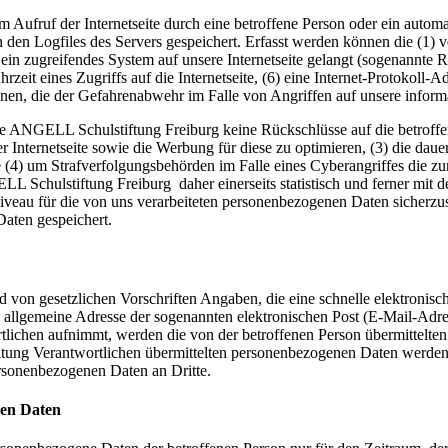
m Aufruf der Internetseite durch eine betroffene Person oder ein auto
 den Logfiles des Servers gespeichert. Erfasst werden können die (1)
 ein zugreifendes System auf unsere Internetseite gelangt (sogenannte R
zeit eines Zugriffs auf die Internetseite, (6) eine Internet-Protokoll-A
onen, die der Gefahrenabwehr im Falle von Angriffen auf unsere infor
ie ANGELL Schulstiftung Freiburg keine Rückschlüsse auf die betroffe
serer Internetseite sowie die Werbung für diese zu optimieren, (3) die da
 (4) um Strafverfolgungsbehörden im Falle eines Cyberangriffes die zu
chulstiftung Freiburg daher einerseits statistisch und ferner mit de
iveau für die von uns verarbeiteten personenbezogenen Daten sicherzu
aten gespeichert.
nd von gesetzlichen Vorschriften Angaben, die eine schnelle elektron
allgemeine Adresse der sogenannten elektronischen Post (E-Mail-Adres
tlichen aufnimmt, werden die von der betroffenen Person übermittelte
arbeitung Verantwortlichen übermittelten personenbezogenen Daten werd
ersonenbezogenen Daten an Dritte.
nen Daten