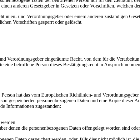
ersonenbezogene Daten der betroffenen Person nur für den Zeitraum, der
einen anderen Gesetzgeber in Gesetzen oder Vorschriften, welchen der 
chtlinien- und Verordnungsgeber oder einem anderen zuständigen Geset
chen Vorschriften gesperrt oder gelöscht.
und Verordnungsgeber eingeräumte Recht, von dem für die Verarbeitung
eine betroffene Person dieses Bestätigungsrecht in Anspruch nehmen, ka
 Person hat das vom Europäischen Richtlinien- und Verordnungsgeber g
erson gespeicherten personenbezogenen Daten und eine Kopie dieser Aus
nde Informationen zugestanden:
t werden
er denen die personenbezogenen Daten offengelegt worden sind oder 
ogenen Daten gespeichert werden, oder, falls dies nicht möglich ist, die