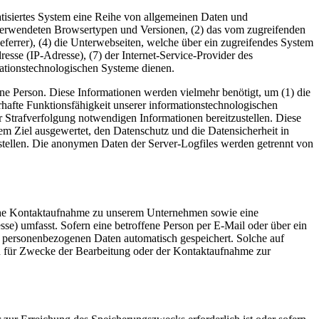
matisiertes System eine Reihe von allgemeinen Daten und
 verwendeten Browsertypen und Versionen, (2) das vom zugreifenden
eferrer), (4) die Unterwebseiten, welche über ein zugreifendes System
dresse (IP-Adresse), (7) der Internet-Service-Provider des
mationstechnologischen Systeme dienen.
ne Person. Diese Informationen werden vielmehr benötigt, um (1) die
uerhafte Funktionsfähigkeit unserer informationstechnologischen
r Strafverfolgung notwendigen Informationen bereitzustellen. Diese
m Ziel ausgewertet, den Datenschutz und die Datensicherheit in
stellen. Die anonymen Daten der Server-Logfiles werden getrennt von
ische Kontaktaufnahme zu unserem Unternehmen sowie eine
se) umfasst. Sofern eine betroffene Person per E-Mail oder über ein
n personenbezogenen Daten automatisch gespeichert. Solche auf
en für Zwecke der Bearbeitung oder der Kontaktaufnahme zur