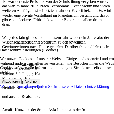
Es war der erste Preis, der von der Schulstiftung vergeben wurde,
das war im Jahre 2017. Nach Technorama, Technoseum und vielen
weiteren Ausflügen ist seit letztem Jahr der Favorit bekannt: Es wird
wieder eine private Vorstellung im Planetrarium besucht und davor
gibt es ein leckeres Frühstück von der Bioteria mit allem drum und
dran.
Wie jedes Jahr gibt es aber in diesem Jahr wieder ein Jahresabo der
Wissenschaftszeitschrift Spektrum zu den jeweiligen
Gewinner*innen nach Hause geliefert. Darüber freuen dürfen sich:
Datenschutzeinstellungen (Cookies)
Wir nutzen Cookies auf unserer Website. Einige sind essenziell und e
während andere uns helfen zu verstehen, wie Besucher:innen die Websit
Philomene Galandi, 9a
Cookies erfassen alle Informationen anonym. Sie können selbst entsche
Aolin Steigerwald, 9a
nicht.
Tamino Schillinger, 10a
Milla Seidler, 10a
Akzeptieren
Ablehnen
Jonathan Oehm, 11b
Weitere Informationen finden Sie in unserer » Datenschutzerklärung
Hendrik Brouwers, 11c
und aus der Realschule:
Amalia Kunz aus der 8r und Ayla Lempp aus der 9r